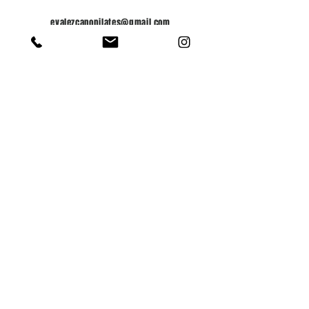
evalezcanopilates@gmail.com
C/Hernán Cortés, 21 bajo derecha
46960 Aldaia (Valencia)
605-387-125